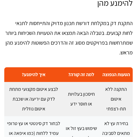
להימנע מהן
התקנת דק במקלחת דורשת תכנון מדויק והתייחסות לתנאי
לחות קבועים. בטבלה הבאה תמצאו את הטעויות השכיחות ביותר
שמתרחשות בפרויקטים מסוג זה והדרכים הפשוטות להימנע מהן
מראש.
הטעות הנפוצה
למה זה קורה?
איך להימנע?
התקנה ללא
לבצע איטום מקצועי מתחת
חיסכון בעלויות
איטום
לדק עם יריעה או שכבת
או חוסר ידע
תת-רצפתי
איטום נוזלית
בחירת עץ לא
לבחור דק סינטטי או עץ טרופי
שימוש בעץ זול או
מתאים לסביבה
עמיד ללחות (כמו איפאה או