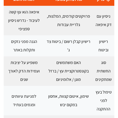
איפאה הוא עץ קשה
ניסיון עם
פרויקטים קודמים, המלצות,
לעיבוד - נדרש ניסיון
דק איפאה
גלריית עבודות
ספציפי
רישיון
רישיון קבלן רשום / ביטוח צד
הגנה מפני נזקים
וביטוח
ג'
ותקלות באתר
סוג
האם משתמשים
משפיע על יציבות
התשתית
בקונסטרוקציית עץ / ברזל
ועמידות הדק לאורך
שמתקינים
מוגן / אלומיניום
שנים
טיפול בעץ
שימון, איטום קצוות, אחסון
למניעת עיוותים
לפני
במקום יבש
ופגמים בעתיד
ההתקנה