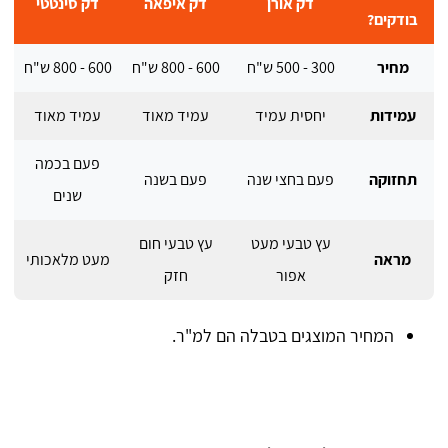
דק אורן
דק איפאה
דק סינטטי
בודקים?
מחיר
300 - 500 ש"ח
600 - 800 ש"ח
600 - 800 ש"ח
עמידות
יחסית עמיד
עמיד מאוד
עמיד מאוד
פעם בכמה
תחזוקה
פעם בחצי שנה
פעם בשנה
שנים
עץ טבעי מעט
עץ טבעי חום
מראה
מעט מלאכותי
אפור
חזק
המחיר המוצגים בטבלה הם למ"ר.