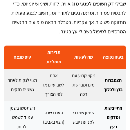
שבילי דק חשופים לפגעי מזג אוויר, לחות ושימוש יומיומי. כדי
להבטיח עמידות ומראה נעים לאורך זמן, חשוב לבצע פעולות
תחזוקה פשוטות אך עקביות. בטבלה הבאה מופיעים הדגשים
המרכזיים לטיפול בשבילי עץ בגינה.
תדירות
בעיה נפוצה
מה לעשות
טיפ מנצח
מומלצת
ניקוי קבוע עם
אחת
הצטברות
רצוי לנקות לאחר
מים ומברשת
לשבועיים או
בוץ ולכלוך
גשמים חזקים
רכה
לפי הצורך
התייבשות
השתמשו בשמן
שימון שמרני
פעם בשנה
וסדקים
עמיד לשמש
למניעת יובש
(רצוי באביב)
בעץ
ולחות