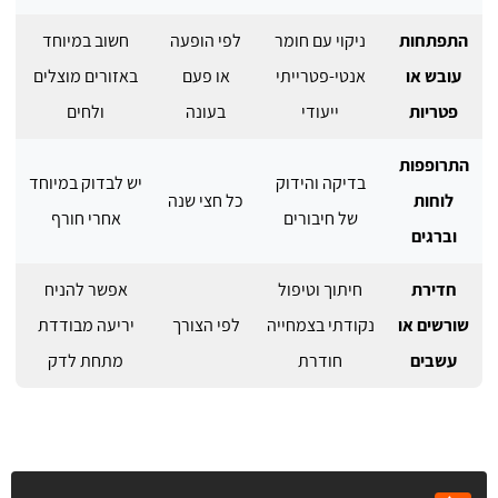
התפתחות
ניקוי עם חומר
לפי הופעה
חשוב במיוחד
עובש או
אנטי-פטרייתי
או פעם
באזורים מוצלים
פטריות
ייעודי
בעונה
ולחים
התרופפות
בדיקה והידוק
יש לבדוק במיוחד
לוחות
כל חצי שנה
של חיבורים
אחרי חורף
וברגים
חדירת
חיתוך וטיפול
אפשר להניח
שורשים או
נקודתי בצמחייה
לפי הצורך
יריעה מבודדת
עשבים
חודרת
מתחת לדק