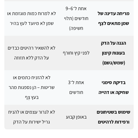
אחת ל־6–9
מריחה עדינה של
לא למרוח כמות מוגזמת או
חודשים (תלוי
שמן מתאים לצֶף
שמן לא מיועד לעץ בהיר
חשיפה)
הגנה על הדק
לא להשאיר רהיטים כבדים
בעונות קיצון
לפני קיץ וחורף
על הדק ללא תזוזה
(שמש/גשם)
לא להזניח כתמים או
בדיקת סימני
אחת ל־3
שריטות – הן נספגות מהר
שחיקה או דהייה
חודשים
בעץ צֶף
שימוש בשטיחונים
לא לגרור עצמים או להניח
באופן קבוע
ורפידות לרהיטים
גריל ישירות על הדק