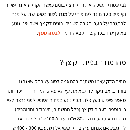
גבי עמודי תמיכה. את הדק הצף בונים כאשר הקרקע אינה ישירה
וקיימים פערים גדולים מידי על מנת ליצור בסיס ישר. על מנת
להתגבר על פערי הגובה השונים, בונים דק צף אשר אינו נוגע
באופן ישיר בקרקע. התוצאה דומה
לבמה מעץ
.
מהו מחיר בניית דק צף?
מחיר הדק עצמו משתנה בהתאמה לסוג עץ הדק שאנחנו
בוחרים, אם ניקח לדוגמא את עץ האיפאה, המחיר יהיה יקר יותר
מאשר שימוש בעץ אלון. תכף ניגע במחיר הסופי. לפני נרצה לציין
כי תוספת בעבור דק צף (כלל התשתית, העבודה והחומרים) -
מייקרת את העבודה ב-80 ש"ח ועד ל-100 ש"ח למטר. אז
לדוגמא, אם אנחנו עושים דק מעץ אלון שנע בין 300 - 400 ש"ח