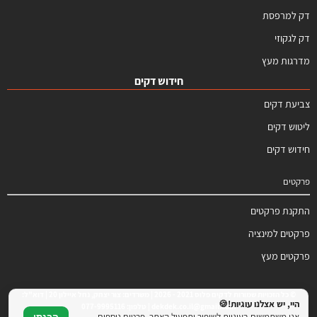
דק למרפסת
דק לגקוזי
מדרגות מעץ
חידוש דקים
צביעת דקים
ליטוש דקים
חידוש דקים
פרקטים
התקנת פרקטים
פרקטים למינציה
פרקטים מעץ
© כל הזכויות שמורות לדקים פלוס 2021 - 2026 | משרדים: צור יצחק, נחל איילון 20 | דוא"ל:
היי, יש אצלנו עוגיות!🍪
dekdek.co.il@gmail.com | טלפון: 077-9995116
אנו משתמשים בעוגיות לשיפור ותפעול האתר. פרטים נוספים