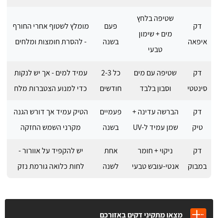
שטיפה בלחץ
דק
פעם
מומלץ לשטוף אחרי החורף
מים + שימון
איפאה
בשנה
- להסרת חומצות ומלחים
טבעי
דק
שטיפה עם מים
כל 2-3
עמיד למים - אך יש לנקות
סינטטי
וסבון בלבד
חודשים
כדי למנוע הצטברות מלח
דק
הברשה עדינה +
פעמיים
הטיק עמיד אך דורש הגנה
טיק
שמן עמיד ל-UV
בשנה
מקרני השמש החזקה
דק
ניקוי + חומר
אחת
יש להקפיד על אוורור -
במבוק
אנטי-עובש טבעי
לשנה
לחות כלואה גורמת נזק
מצאו מתקיני דקים באזורכם