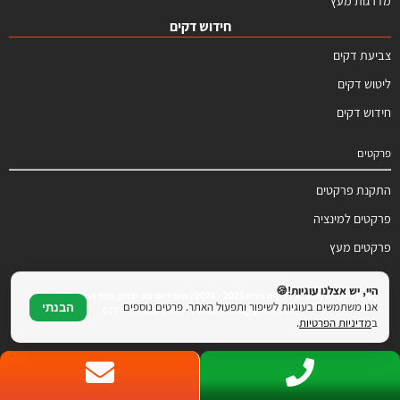
מדרגות מעץ
חידוש דקים
צביעת דקים
ליטוש דקים
חידוש דקים
פרקטים
התקנת פרקטים
פרקטים למינציה
פרקטים מעץ
היי, יש אצלנו עוגיות!🍪
© כל הזכויות שמורות לדקים פלוס 2021 - 2026 | משרדים: צור יצחק, נחל איילון 20 | דוא"ל:
אנו משתמשים בעוגיות לשיפור ותפעול האתר. פרטים נוספים
הבנתי
dekdek.co.il@gmail.com | טלפון: 077-9995116
ב
מדיניות הפרטיות
.