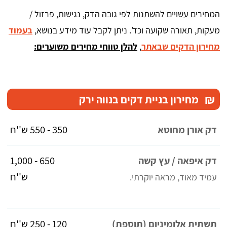
המחירים עשויים להשתנות לפי גובה הדק, נגישות, פרזול /
מעקות, תאורה שקועה וכד’. ניתן לקבל עוד מידע בנושא,
בעמוד
מחירון הדקים שבאתר
,
להלן טווחי מחירים משוערים:
₪
מחירון בניית דקים בנווה ירק
350 - 550 ש''ח
דק אורן מחוטא
650 - 1,000
דק איפאה / עץ קשה
ש''ח
עמיד מאוד, מראה יוקרתי.
120 - 250 ש''ח
תשתית אלומיניום (תוספת)