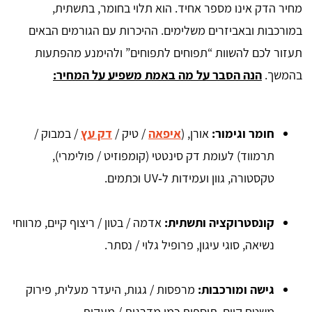
מחיר הדק אינו מספר אחיד. הוא תלוי בחומר, בתשתית,
במורכבות ובאביזרים משלימים. ההיכרות עם הגורמים הבאים
תעזור לכם להשוות “תפוחים לתפוחים” ולהימנע מהפתעות
בהמשך.
הנה הסבר על מה באמת משפיע על המחיר:
חומר וגימור:
אורן, (
איפאה
/ טיק /
דק עץ
/ במבוק /
תרמווד) לעומת דק סינטטי (קומפוזיט / פולימרי),
טקסטורה, גוון ועמידות ל‑UV וכתמים.
קונסטרוקציה ותשתית:
אדמה / בטון / ריצוף קיים, מרווחי
נשיאה, סוגי עיגון, פרופיל גלוי / נסתר.
גישה ומורכבות:
מרפסות / גגות, היעדר מעלית, פירוק
משטח קיים, תוספות כמו מדרגות / מעקות.