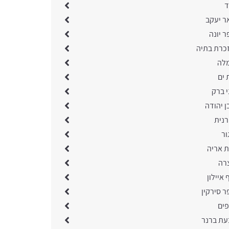
ד
ר יעקב
 יונה
כרת בתיה
מלה
 ים
י ברק
ן יהודה
רנית
ור
ת אריה
רה
 איילון
ר סירקין
פים
עת ברנר