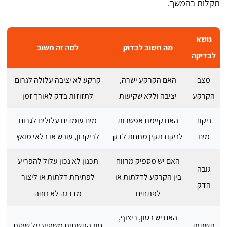
תקלות בהמשך.
נושא
מה חשוב לבדוק
למה זה חשוב
לבדיקה
מצב
האם הקרקע ישרה,
קרקע לא יציבה עלולה לגרום
הקרקע
יציבה וללא שקיעות
לתזוזות בדק לאורך זמן
ניקוז
האם קיימת אפשרות
מים עומדים עלולים לגרום
מים
לניקוז תקין מתחת לדק
לריקבון, עובש או בלאי מואץ
האם יש מספיק מרווח
תכנון לא נכון עלול להפריע
גובה
בין הקרקע לדלתות או
לפתיחת דלתות או ליצור
הדק
לפתחים
מדרגה לא נוחה
האם יש בטון, ריצוף,
תשתית
סוג התשתית משפיע על שיטת