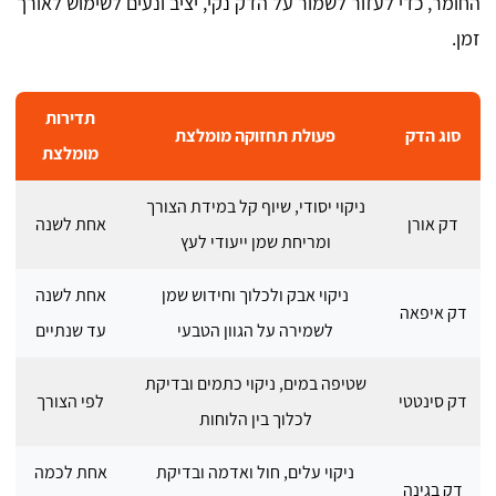
החומר, כדי לעזור לשמור על הדק נקי, יציב ונעים לשימוש לאורך
זמן.
תדירות
סוג הדק
פעולת תחזוקה מומלצת
מומלצת
ניקוי יסודי, שיוף קל במידת הצורך
דק אורן
אחת לשנה
ומריחת שמן ייעודי לעץ
ניקוי אבק ולכלוך וחידוש שמן
אחת לשנה
דק איפאה
לשמירה על הגוון הטבעי
עד שנתיים
שטיפה במים, ניקוי כתמים ובדיקת
דק סינטטי
לפי הצורך
לכלוך בין הלוחות
ניקוי עלים, חול ואדמה ובדיקת
אחת לכמה
דק בגינה