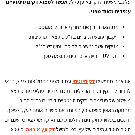
על גבי משטח הדק. באופן כללי,
אפשר למצוא דקים סינטטיים
עמידים מאוד מפני:
מזג האוויר, בין אם בחורף או ביולי אוגוסט.
ריקבון ועובש הנוצרים בד"כ כתוצאה מרטיבות.
מזיקים אשר נמשכים לריקבון והעובש הנ"ל.
נזקי UV ודהייה או סדקים כתוצאה מכך.
אם אתם מחפשים
דק סינטטי
עמיד מפני התחלואות לעיל, כדאי
לבחור להתקין דקים הכוללים בתוכם מרכיבי פולימרים. כתוצאה
משילוב של פולימרים, דקים סינטטיים דורשים בד"כ פחות
תחזוקה באופן משמעותי, במיוחד אם משווים אותם לעץ, ולפיכך,
חוסכים בעלויות תיקונים והחלפות. עם זאת, ראוי לציין כי ישנם גם
סוגים מאוד עמידים של עץ, כמו למשל
דק עץ איפאה
(כ-600 –