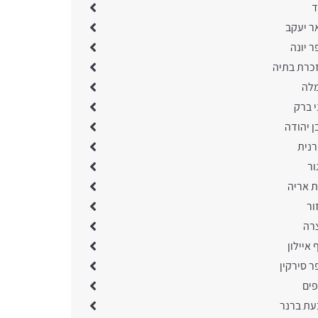
ד
ר יעקב
 יונה
כרת בתיה
מלה
י ברק
ן יהודה
רנית
ור
ת אריה
ור
רה
 איילון
ר סירקין
פים
עת ברנר