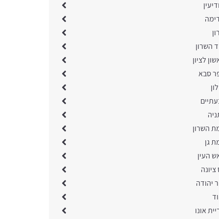
יעין
ימה
ון
ד השרון
ון לציון
ר סבא
ון
עתיים
ניה
ת השרון
ת גן
ש העין
ציונה
ר יהודה
וד
ית אונו