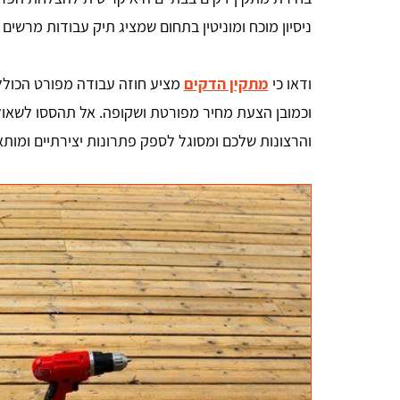
ניסיון מוכח ומוניטין בתחום שמציג תיק עבודות מרשי
ודאו כי
מתקין הדקים
מציע חוזה עבודה מפורט הכולל
וכמובן הצעת מחיר מפורטת ושקופה. אל תהססו לשאול
והרצונות שלכם ומסוגל לספק פתרונות יצירתיים ומותא
Yosi Cohen
ה
אתר נוח ברור ידידותי למשתמש