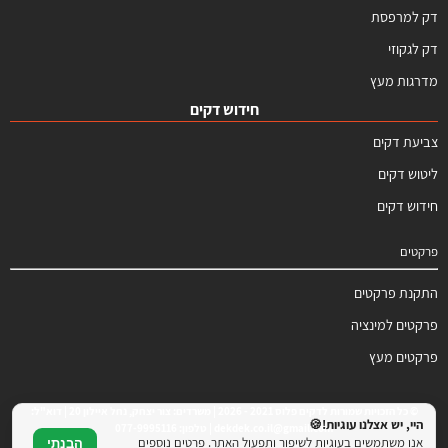
דק למרפסת
דק לגקוזי
מדרגות מעץ
חידוש דקים
צביעת דקים
ליטוש דקים
חידוש דקים
פרקטים
התקנת פרקטים
פרקטים למינציה
פרקטים מעץ
© כל הזכויות שמורות לדקים פלוס 2021 - 2026 | משרדים: צור יצחק, נחל איילון 20 | דוא"ל:
היי, יש אצלנו עוגיות!🍪
dekdek.co.il@gmail.com | טלפון: 077-9995116
אנו משתמשים בעוגיות לשיפור ותפעול האתר. פרטים נוספים
הבנתי