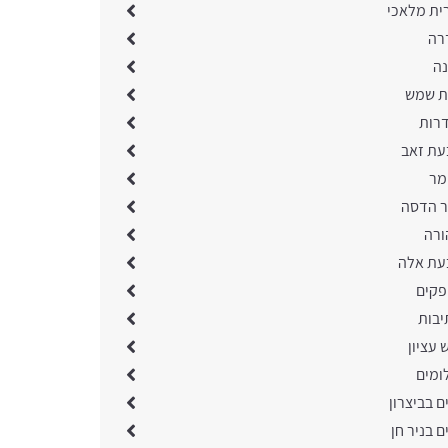
ית מלאכי
רה
נה
ת שמש
רות
עת זאב
מר
ר הדסה
ורה
עת אלה
פקים
יבות
 עציון
ומים
ם בביצרון
ם בניר חן